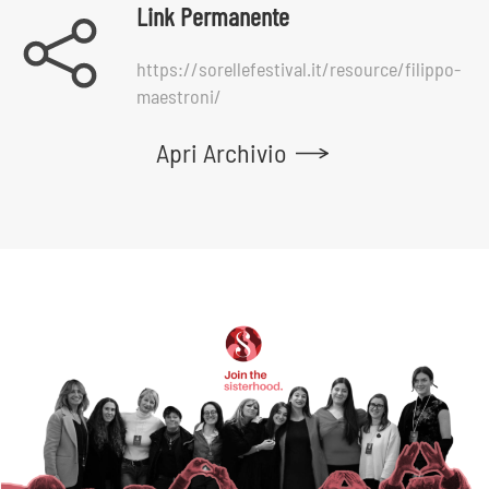
Link Permanente
https://sorellefestival.it/resource/filippo-
maestroni/
Apri Archivio