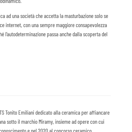
rodinamico.
itica ad una società che accetta la masturbazione solo se
plice internet, con una sempre maggiore consapevolezza
rché l’autodeterminazione passa anche dalla scoperta del
ITS Tonito Emiliani dedicato alla ceramica per affiancare
ana sotto il marchio Miramy, insieme ad opere con cui
riconoscimento e nel 2020 al concorso ceramico