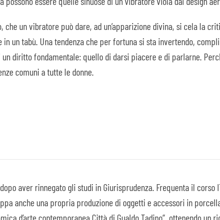
a possono essere quelle sinuose di un vibratore viola dal design ae
o, che un vibratore può dare, ad un’apparizione divina, si cela la cr
e in un tabù. Una tendenza che per fortuna si sta invertendo, com
i un diritto fondamentale: quello di darsi piacere e di parlarne. Pe
enze comuni a tutte le donne.
 dopo aver rinnegato gli studi in Giurisprudenza. Frequenta il corso 
uppa anche una propria produzione di oggetti e accessori in porcell
ramica d’arte contemporanea Città di Gualdo Tadino”, ottenendo un 