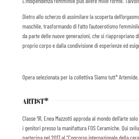
L’indipendenza femminile può avere mille forme. Talvolt
Dietro allo scherzo di assimilare la scoperta dell’orgasm
maschile, trasformando di fatto l’autoerotismo femminil
da parte delle nuove generazioni, che si riappropriano d
proprio corpo e dalla condivisione di esperienze ed esig
Opera selezionata per la collettiva Siamo tutt* Artemide.
ARTIST*
Classe ’91, Enea Mazzotti approda al mondo dell’arte solo
i genitori presso la manifattura FOS Ceramiche. Qui svil
partecipa nel 2017 al “Concorso internazionale della ce