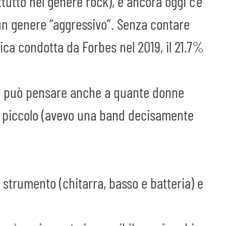
utto nel genere rock), e ancora oggi c’è
un genere “aggressivo”. Senza contare
ca condotta da Forbes nel 2019, il 21.7%
(si può pensare anche a quante donne
mio piccolo (avevo una band decisamente
 strumento (chitarra, basso e batteria) e