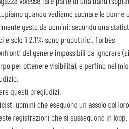
gazza volesse fare parte di una band (sopratt
 stupiamo quando vediamo suonare le donne 
lmente gesto da uomini: secondo una statisti
ici e solo il 2.1% sono produttrici. Forbes
onfronti del genere impossibili da ignorare 
orpo per ottenere visibilità), e perfino nel 
udizio.
are questi pregiudizi.
cisti uomini che eseguono un assolo col loro
ste registrazioni che si susseguono in loop.