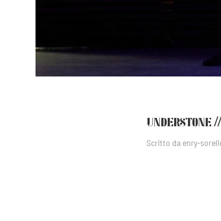
UNDERSTONE //
Scritto da
enry-sorell