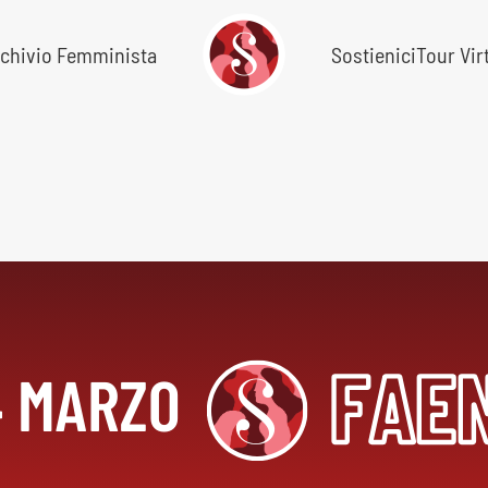
chivio Femminista
Sostienici
Tour Vir