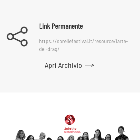
Link Permanente
https://sorellefestival.it/resource/larte-
del-drag/
Apri Archivio