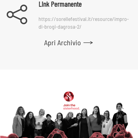
Link Permanente
https://sorellefestival.it/resource/impro-
di-brogi-dagrosa-2/
Apri Archivio