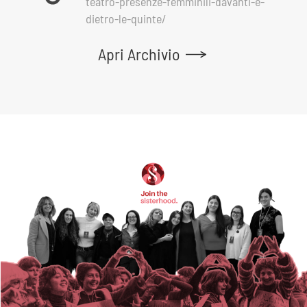
teatro-presenze-femminili-davanti-e-
dietro-le-quinte/
Apri Archivio