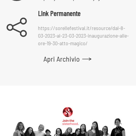
Link Permanente
https://sorellefestival.it/resource/dal-8-
03-2023-al-23-03-2023-inaugurazione-alle-
ore-19-30-atto-magico/
Apri Archivio