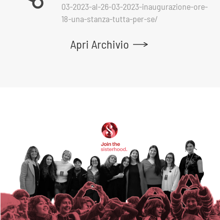
03-2023-al-26-03-2023-inaugurazione-ore-
18-una-stanza-tutta-per-se/
Apri Archivio