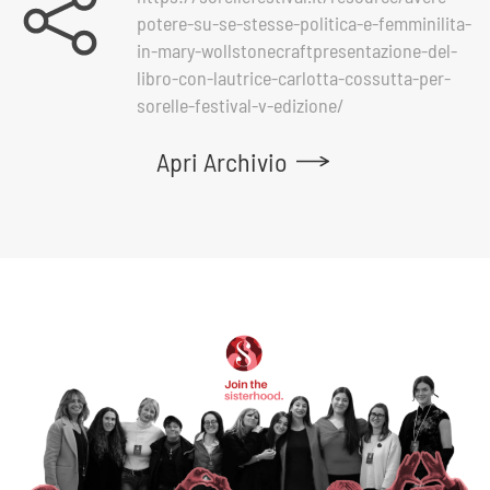
potere-su-se-stesse-politica-e-femminilita-
in-mary-wollstonecraftpresentazione-del-
libro-con-lautrice-carlotta-cossutta-per-
sorelle-festival-v-edizione/
Apri Archivio