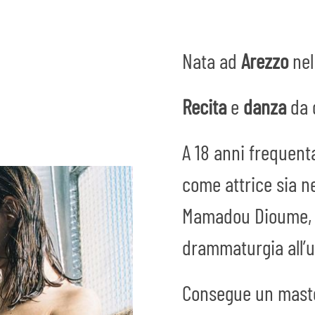
Nata ad
Arezzo
ne
Recita
e
danza
da 
A 18 anni frequent
come attrice sia ne
Mamadou Dioume, at
drammaturgia all’u
Consegue un master